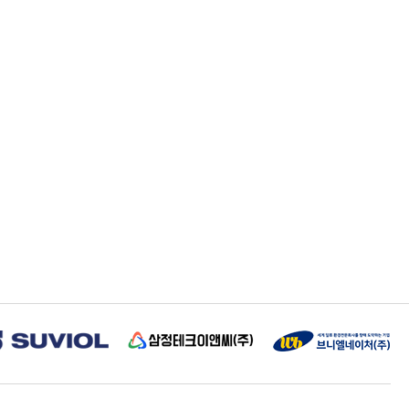
삼정테크이앤씨
브니엘네이처(주)