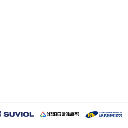
삼정테크이앤씨
브니엘네이처(주)